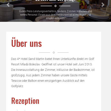
Gutes Preis-Leistungsverhältnis, Saubere Zimmer, höfliches und
nettes Personal. Essen aus dem Restaurant ist wirklich gut und
empfehlenswert.
Gerhard, Germany
Über uns
Das 4* Hotel Sand Martin bietet Ihnen Unterkünfte direkt im Golf
Resort Mladá Boleslav. Geöffnet ist unser Hotel seit Juni 2013.
Die Innenausstattung der Zimmer, inklusive der Badezimmer, ist
großzügig. Aus jedem Zimmer haben unsere Gäste mittels
Terasse oder Balkon einen einzigartigen Ausblick auf den
Golfplatz.
Rezeption