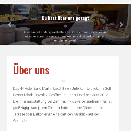
Předchozí
Dalš
st über uns gesagt
Du ha
verhältnis, Saubere Zimmer, höfliches und
Very close to Skoda fa
n aus dem Restaurant ist wirklich gut und
empfehlenswert.
Gerhard, Germany
Über uns
Das 4* Hotel Sand Martin bietet Ihnen Unterkünfte direkt im Golf
Resort Mladá Boleslav. Geöffnet ist unser Hotel seit Juni 2013.
Die Innenausstattung der Zimmer, inklusive der Badezimmer, ist
großzügig. Aus jedem Zimmer haben unsere Gäste mittels
Terasse oder Balkon einen einzigartigen Ausblick auf den
Golfplatz.