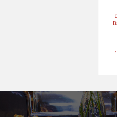
B
Předchozí