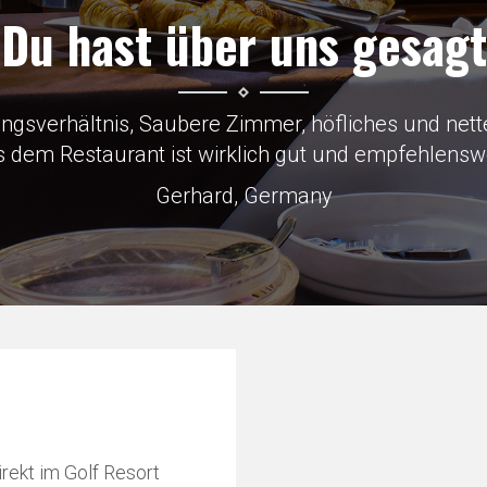
Du hast über uns gesagt
to Skoda factory which was why we were there, load
Keith, Great Britain
rekt im Golf Resort