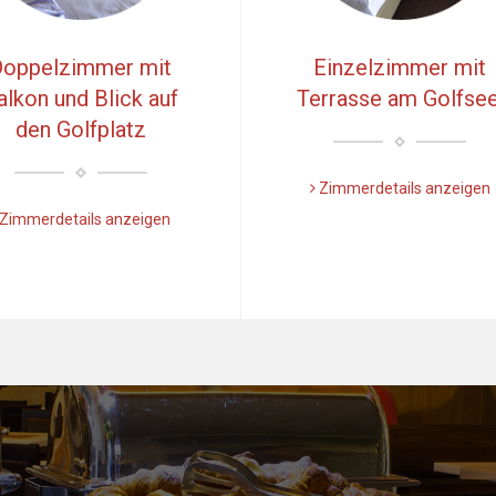
Doppelzimmer mit
Einzelzimmer mit
alkon und Blick auf
Terrasse am Golfsee
den Golfplatz
Zimmerdetails anzeigen
Zimmerdetails anzeigen