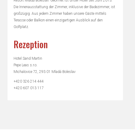
Resort Mladá Boleslav. Geöffnet ist unser Hotel seit Juni 2013.
Die Innenausstattung der Zimmer, inklusive der Badezimmer, ist
großzügig. Aus jedem Zimmer haben unsere Gäste mittels
Terasse oder Balkon einen einzigartigen Ausblick auf den
Golfplatz.
Rezeption
Hotel Sand Martin
Pepe Leas s.r.o.
Michalovice 72, 293 01 Mladá Boleslav
+420 326 214 444
+420 607 013 117