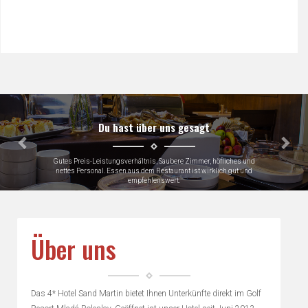
Předchozí
Dalš
Du hast über uns gesagt
eistungsverhältnis, Saubere Zimmer, höfliches und
Very close to
nal. Essen aus dem Restaurant ist wirklich gut und
empfehlenswert.
Gerhard, Germany
Über uns
Das 4* Hotel Sand Martin bietet Ihnen Unterkünfte direkt im Golf