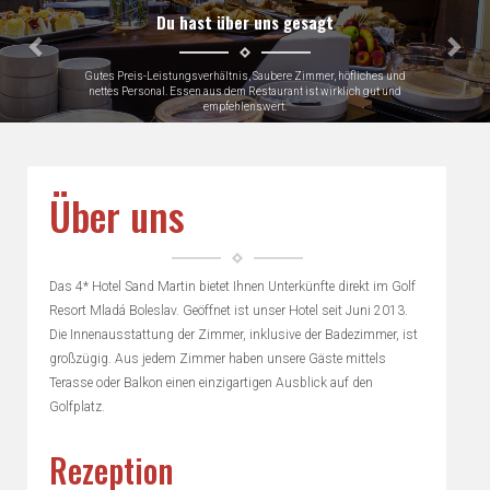
Du hast über uns gesagt
Gutes Preis-Leistungsverhältnis, Saubere Zimmer, höfliches und
nettes Personal. Essen aus dem Restaurant ist wirklich gut und
empfehlenswert.
Gerhard, Germany
Über uns
Das 4* Hotel Sand Martin bietet Ihnen Unterkünfte direkt im Golf
Resort Mladá Boleslav. Geöffnet ist unser Hotel seit Juni 2013.
Die Innenausstattung der Zimmer, inklusive der Badezimmer, ist
großzügig. Aus jedem Zimmer haben unsere Gäste mittels
Terasse oder Balkon einen einzigartigen Ausblick auf den
Golfplatz.
Rezeption