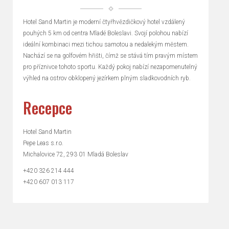
Hotel Sand Martin je moderní čtyřhvězdičkový hotel vzdálený
pouhých 5 km od centra Mladé Boleslavi. Svojí polohou nabízí
ideální kombinaci mezi tichou samotou a nedalekým městem.
Nachází se na golfovém hřišti, čímž se stává tím pravým místem
pro příznivce tohoto sportu. Každý pokoj nabízí nezapomenutelný
výhled na ostrov obklopený jezírkem plným sladkovodních ryb.
Recepce
Hotel Sand Martin
Pepe Leas s.r.o.
Michalovice 72, 293 01 Mladá Boleslav
+420 326 214 444
+420 607 013 117