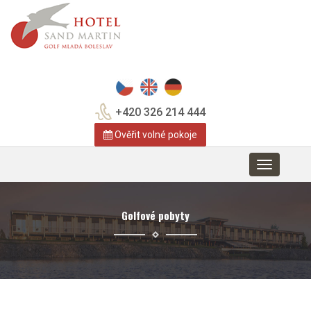
+420 326 214 444
Ověřit volné pokoje
Toggle
navigation
Golfové pobyty