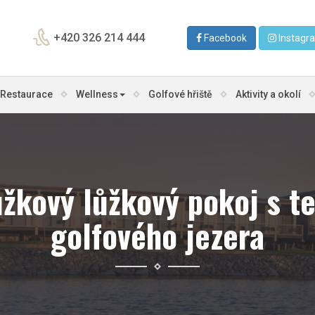
+420 326 214 444
Facebook
Instagr
Restaurace
Wellness
Golfové hřiště
Aktivity a okolí
žkový lůžkový pokoj s t
golfového jezera