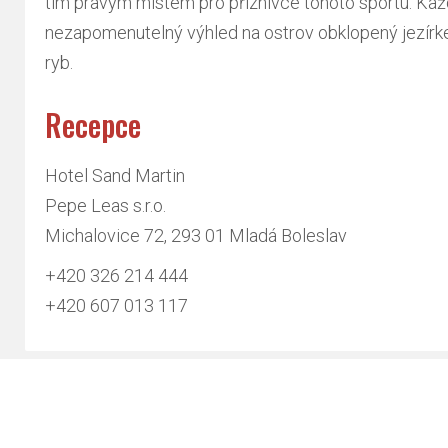
tím pravým místem pro příznivce tohoto sportu. Kaž
nezapomenutelný výhled na ostrov obklopený jezír
ryb.
Recepce
Hotel Sand Martin
Pepe Leas s.r.o.
Michalovice 72, 293 01 Mladá Boleslav
+420 326 214 444
+420 607 013 117