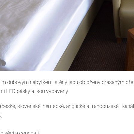
ním dubovým nábytkem, stěny jsou obloženy drásaným dřev
mi LED pásky a jsou vybaveny:
 (české, slovenské, německé, anglické a francouzské kanál
,
 věcí a cenností,