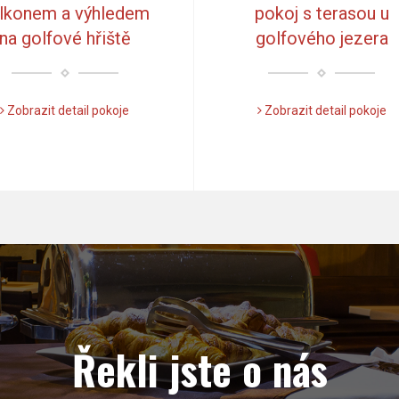
lkonem a výhledem
pokoj s terasou u
na golfové hřiště
golfového jezera
Zobrazit detail pokoje
Zobrazit detail pokoje
Řekli jste o nás