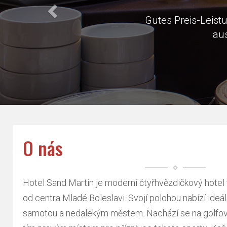
Very close 
O nás
Hotel Sand Martin je moderní čtyřhvězdičkový hote
od centra Mladé Boleslavi. Svojí polohou nabízí ideá
samotou a nedalekým městem. Nachází se na golfové