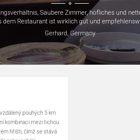
to Skoda factory which was why we were there, load
Keith, Great Britain
l vzdálený pouhých 5 km
lní kombinaci mezi tichou
m hřišti, čímž se stává