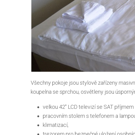
Všechny pokoje jsou stylově zařízeny masiv
koupelna se sprchou, osvětleny jsou úsporný
velkou 42" LCD televizí se SAT příjmem
pracovním stolem s telefonem a lampou
klimatizací,
trezorem pro bezpečné uložení osobních