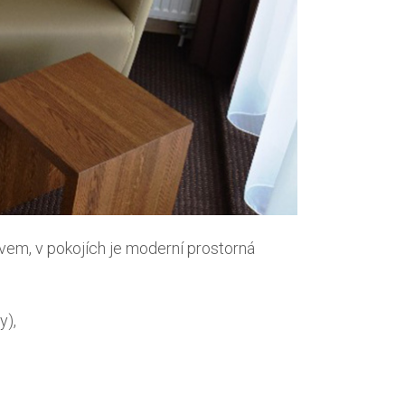
em, v pokojích je moderní prostorná
y),