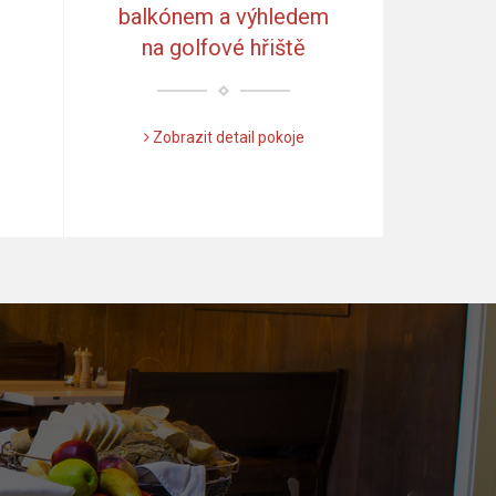
balkónem a výhledem
na golfové hřiště
Zobrazit detail pokoje
Další